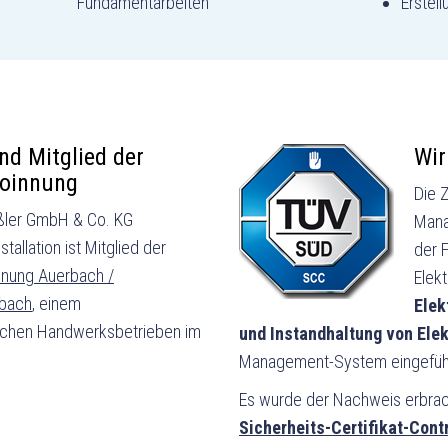
Fundamentarbeiten
Erstel
ind Mitglied der
Wir
roinnung
Die Z
ßler GmbH & Co. KG
Mana
stallation ist Mitglied der
der 
nnung Auerbach /
Elekt
bach
, einem
Elek
schen Handwerksbetrieben im
und Instandhaltung von Ele
Management-System eingeführ
Es wurde der Nachweis erbrac
Sicherheits-Certifikat-Con