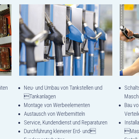
iten
Neu- und Umbau von Tankstellen und
Schalt
Tankanlagen
Maschi
Montage von Werbeelementen
Bau vo
e
Austausch von Werbemitteln
Vertei
Service, Kundendienst und Reparaturen
Instal
Durchführung kleinerer Erd- und
Masc